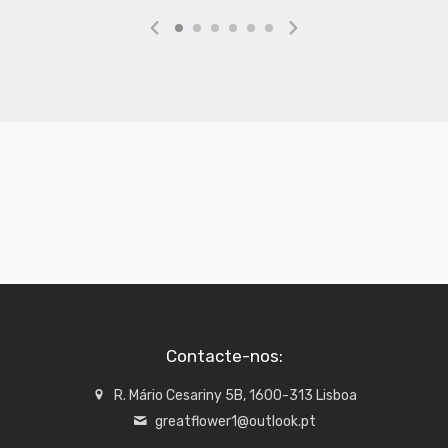
Contacte-nos:
R. Mário Cesariny 5B, 1600-313 Lisboa
greatflower1@outlook.pt