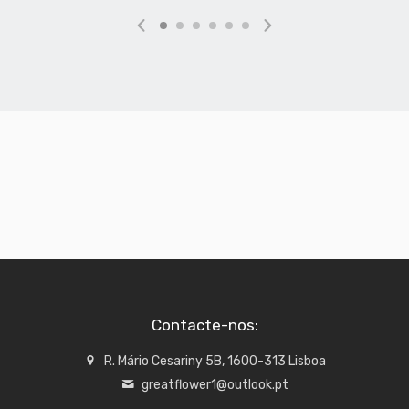
Contacte-nos:
R. Mário Cesariny 5B, 1600-313 Lisboa
greatflower1@outlook.pt