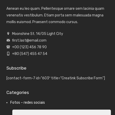
Aenean eu leo quam. Pellentesque ornare sem lacinia quam
venenatis vestibulum. Etiam porta sem malesuada magna
mollis euismod. Praesent commodo cursus.
Moonshine St. 14/05 Light City
first.last@email.com
+00 (123) 456 78 90
+80 (547) 455 47 54
Subscribe
[contact-form-7 id=”603″ title=”Creatink Subscribe Form”]
Categories
Fotos – redes sociais