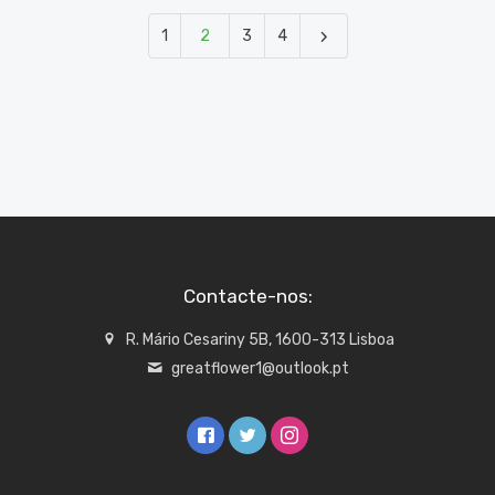
1
2
3
4
Contacte-nos:
R. Mário Cesariny 5B, 1600-313 Lisboa
greatflower1@outlook.pt