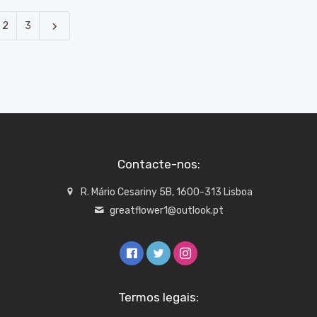
2
3
Contacte-nos:
R. Mário Cesariny 5B, 1600-313 Lisboa
greatflower1@outlook.pt
Termos legais: