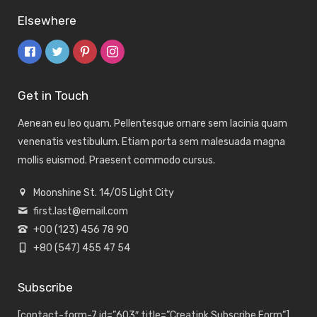
Elsewhere
Get in Touch
Aenean eu leo quam. Pellentesque ornare sem lacinia quam
venenatis vestibulum. Etiam porta sem malesuada magna
mollis euismod. Praesent commodo cursus.
Moonshine St. 14/05 Light City
first.last@email.com
+00 (123) 456 78 90
+80 (547) 455 47 54
Subscribe
[contact-form-7 id=”603″ title=”Creatink Subscribe Form”]