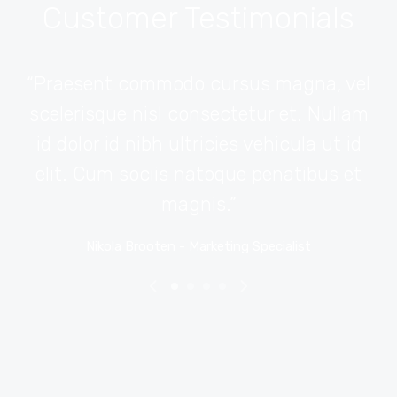
Customer Testimonials
“Praesent commodo cursus magna, vel
,
scelerisque nisl consectetur et. Nullam
l
is,
id dolor id nibh ultricies vehicula ut id
elit. Cum sociis natoque penatibus et
m
magnis.”
Nikola Brooten - Marketing Specialist