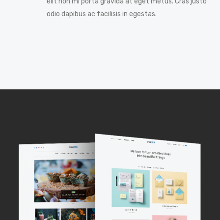
elit non mi porta gravida at eget metus. Cras justo
odio dapibus ac facilisis in egestas.