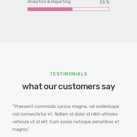
Analytics & Reporting
65 %
TESTIMONIALS
what our customers say
“Praesent commodo cursus magna, vel scelerisque
“
nisl consectetur et. Nullam id dolor id nibh ultricies
f
vehicula ut id elit. Cum sociis natoque penatibus et
s
magnis.”