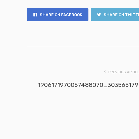
SHARE ON FACEBOOK
SHARE ON TWITT
PREVIOUS ARTIC
1906171970057488070_303565179