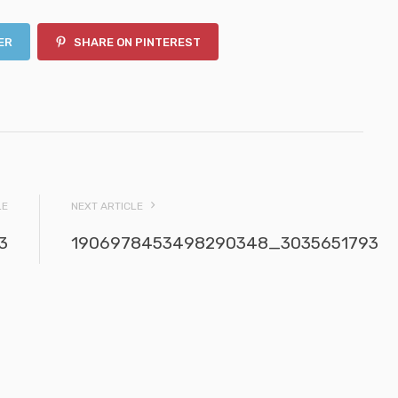
ER
SHARE ON PINTEREST
LE
NEXT ARTICLE
3
1906978453498290348_3035651793