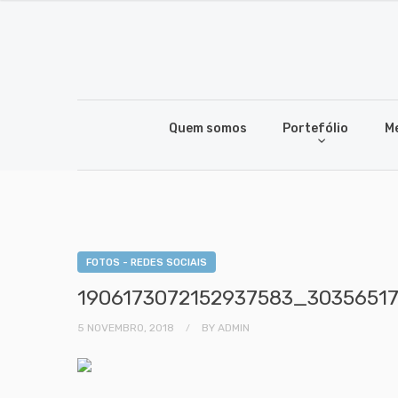
Quem somos
Portefólio
M
FOTOS - REDES SOCIAIS
1906173072152937583_3035651
5 NOVEMBRO, 2018
BY
ADMIN