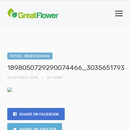
FOTOS - REDES SOCIAIS
1898050729290074466_3035651793
26 OUTUBRO, 2018
BY
ADMIN
SHARE ON FACEBOOK
SHARE ON TWITTER