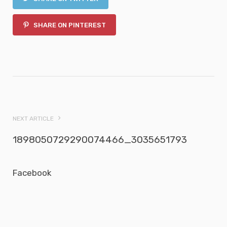
SHARE ON PINTEREST
NEXT ARTICLE
1898050729290074466_3035651793
Facebook