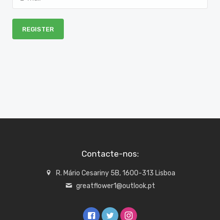
Contacte-nos:
R. Mário Cesariny 5B, 1600-313 Lisboa
greatflower1@outlook.pt