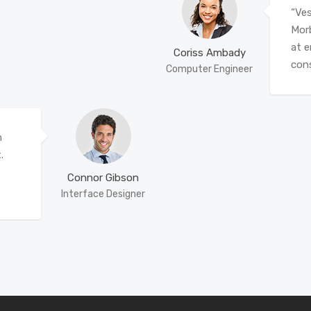
“Ves
Morb
at e
Coriss Ambady
cons
Computer Engineer
m
.
Connor Gibson
Interface Designer