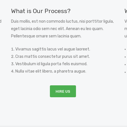
What is Our Process?
d
Duis mollis, est non commodo luctus, nisi porttitor ligula,
V
eget lacinia odio sem nec elit. Aenean eu leo quam.
m
Pellentesque ornare sem lacinia quam.
u
Vivamus sagittis lacus vel augue laoreet.
Cras mattis consectetur purus sit amet.
Vestibulum id ligula porta felis euismod.
Nulla vitae elit libero, a pharetra augue.
HIRE US