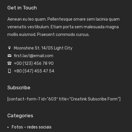
Get in Touch
Aenean eu leo quam. Pellentesque ornare sem lacinia quam
venenatis vestibulum. Etiam porta sem malesuada magna
mollis euismod. Praesent commodo cursus.
Moonshine St. 14/05 Light City
first.last@email.com
+00 (123) 456 78 90
+80 (547) 455 47 54
Subscribe
[contact-form-7 id=”603″ title=”Creatink Subscribe Form”]
Categories
Fotos – redes sociais